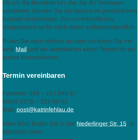
Ob ich die Beraterin bin, der Sie Ihr Vertrauen
schenken, können Sie am besten im persönlichen
Kontakt entscheiden. Ein unverbindliches
Vorgespräch ist für mich daher selbstverständlich.
Rufen Sie mich einfach an oder schicken Sie mir
eine
Mail
und wir vereinbaren einen Termin für ein
erstes Kennenlernen.
Termin vereinbaren
Festnetz: 089 – 157 046 57
Mobil: 0178 – 322 00 03
Mail:
post@katrinfehlau.de
Mein Büro finden Sie in der
Nederlinger Str. 15
, in
München Gern