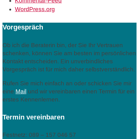
Kommentar-Feed
WordPress.org
Vorgespräch
Ob ich die Beraterin bin, der Sie Ihr Vertrauen
schenken, können Sie am besten im persönlichen
Kontakt entscheiden. Ein unverbindliches
Vorgespräch ist für mich daher selbstverständlich.
Rufen Sie mich einfach an oder schicken Sie mir
eine
Mail
und wir vereinbaren einen Termin für ein
erstes Kennenlernen.
Termin vereinbaren
Festnetz: 089 – 157 046 57