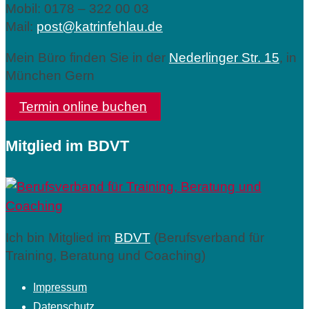
Mobil: 0178 – 322 00 03
Mail:
post@katrinfehlau.de
Mein Büro finden Sie in der
Nederlinger Str. 15
, in
München Gern
Termin online buchen
Mitglied im BDVT
Ich bin Mitglied im
BDVT
(Berufsverband für
Training, Beratung und Coaching)
Impressum
Datenschutz