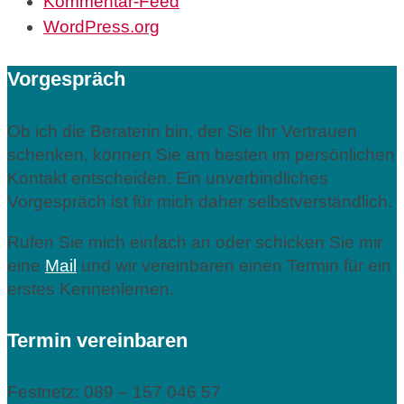
Kommentar-Feed
WordPress.org
Vorgespräch
Ob ich die Beraterin bin, der Sie Ihr Vertrauen
schenken, können Sie am besten im persönlichen
Kontakt entscheiden. Ein unverbindliches
Vorgespräch ist für mich daher selbstverständlich.
Rufen Sie mich einfach an oder schicken Sie mir
eine
Mail
und wir vereinbaren einen Termin für ein
erstes Kennenlernen.
Termin vereinbaren
Festnetz: 089 – 157 046 57