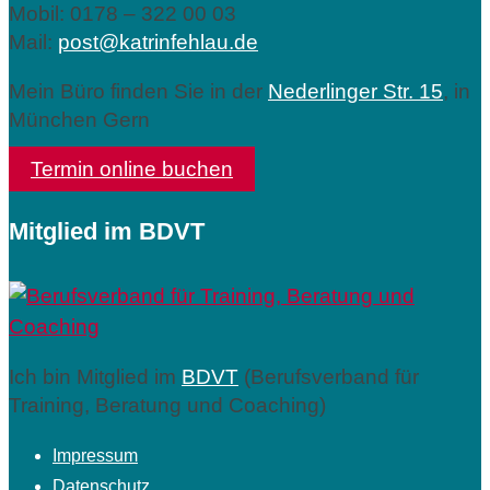
Mobil: 0178 – 322 00 03
Mail:
post@katrinfehlau.de
Mein Büro finden Sie in der
Nederlinger Str. 15
, in
München Gern
Termin online buchen
Mitglied im BDVT
Ich bin Mitglied im
BDVT
(Berufsverband für
Training, Beratung und Coaching)
Impressum
Datenschutz