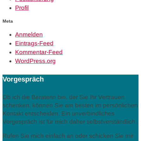
Profil
Meta
Anmelden
Eintrags-Feed
Kommentar-Feed
WordPress.org
Vorgespräch
Ob ich die Beraterin bin, der Sie Ihr Vertrauen
schenken, können Sie am besten im persönlichen
Kontakt entscheiden. Ein unverbindliches
Vorgespräch ist für mich daher selbstverständlich.
Rufen Sie mich einfach an oder schicken Sie mir