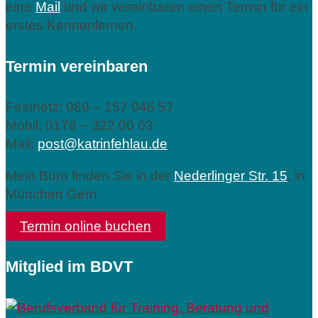
eine
Mail
und wir vereinbaren einen Termin für ein
erstes Kennenlernen.
Termin vereinbaren
Festnetz: 089 – 157 046 57
Mobil: 0178 – 322 00 03
Mail:
post@katrinfehlau.de
Mein Büro finden Sie in der
Nederlinger Str. 15
, in
München Gern
Termin online buchen
Mitglied im BDVT